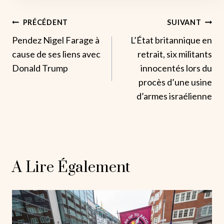
Navigation
PRÉCÉDENT
SUIVANT
Pendez Nigel Farage à
L’État britannique en
De
cause de ses liens avec
retrait, six militants
L’article
Donald Trump
innocentés lors du
procès d’une usine
d’armes israélienne
A Lire Également