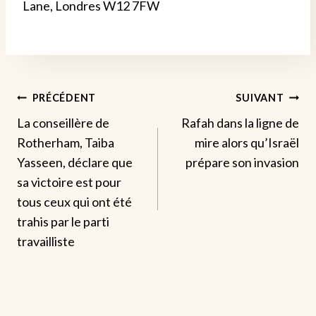
Lane, Londres W12 7FW
Navigation
PRÉCÉDENT
SUIVANT
La conseillère de
Rafah dans la ligne de
De
Rotherham, Taiba
mire alors qu’Israël
L’article
Yasseen, déclare que
prépare son invasion
sa victoire est pour
tous ceux qui ont été
trahis par le parti
travailliste