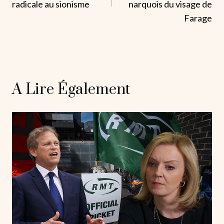
L’article
radicale au sionisme
narquois du visage de
Farage
A Lire Également