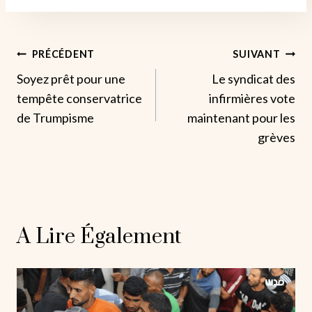
Navigation
PRÉCÉDENT
SUIVANT
Soyez prêt pour une
Le syndicat des
De
tempête conservatrice
infirmières vote
L’article
de Trumpisme
maintenant pour les
grèves
A Lire Également