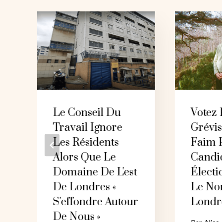
Le Conseil Du
Votez
Travail Ignore
Grévis
Les Résidents
Faim P
Alors Que Le
Candi
Domaine De L'est
Électi
De Londres «
Le No
S'effondre Autour
Londr
De Nous »