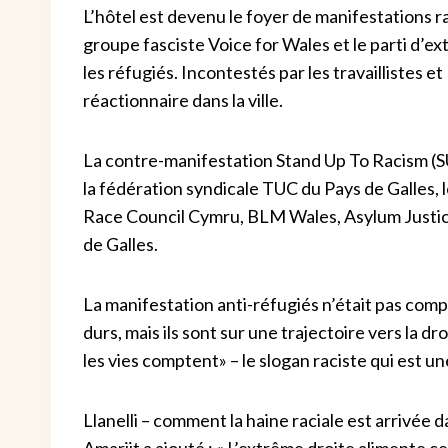
L’hôtel est devenu le foyer de manifestations r
groupe fasciste Voice for Wales et le parti d’e
les réfugiés. Incontestés par les travaillistes e
réactionnaire dans la ville.
La contre-manifestation Stand Up To Racism (S
la fédération syndicale TUC du Pays de Galles, 
Race Council Cymru, BLM Wales, Asylum Justice
de Galles.
La manifestation anti-réfugiés n’était pas com
durs, mais ils sont sur une trajectoire vers la dr
les vies comptent» – le slogan raciste qui est u
Llanelli – comment la haine raciale est arrivée d
Amarjit a ajouté : « L’extrême droite alimente 