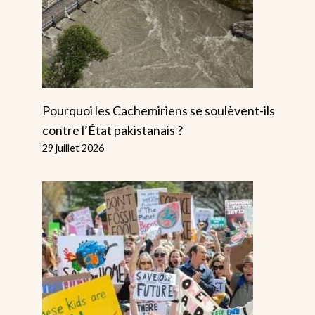
TraumaZone
Des Instanta
Saisissants 
L’effondrem
Pourquoi les Cachemiriens se soulèvent-ils
contre l’État pakistanais ?
De L’Union
29 juillet 2026
Soviétique
Rage Contre Les
Conservateurs
Par
Alice
Lors Des
10 octobre 2022
Hustings À Perth
Par
Alice
16 août 2022