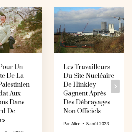
 Pour Un
Les Travailleurs
te De La
Du Site Nucléaire
alestinien
De Hinkley
dat Aux
Gagnent Après
ons Dans
Des Débrayages
rd De
Non Officiels
es
Par
Alice
8 août 2023