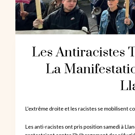
Les Antiracistes
La Manifestati
Ll
L’extrême droite et les racistes se mobilisent 
Les anti-racistes ont pris position samedi à Llane
protestaient contre l’hébergement des réfugiés