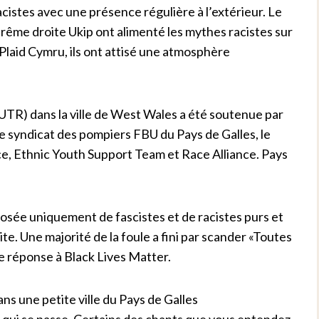
acistes avec une présence régulière à l’extérieur. Le
xtrême droite Ukip ont alimenté les mythes racistes sur
t Plaid Cymru, ils ont attisé une atmosphère
UTR) dans la ville de West Wales a été soutenue par
le syndicat des pompiers FBU du Pays de Galles, le
, Ethnic Youth Support Team et Race Alliance. Pays
posée uniquement de fascistes et de racistes purs et
oite. Une majorité de la foule a fini par scander «Toutes
ne réponse à Black Lives Matter.
ans une petite ville du Pays de Galles
ce qui se passe. Certains des chants que vous entendez