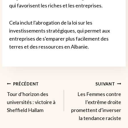
qui favorisent les riches et les entreprises.
Cela inclut l'abrogation de la loi sur les
investissements stratégiques, qui permet aux
entreprises de s'emparer plus facilement des
terres et des ressources en Albanie.
Navigation
PRÉCÉDENT
SUIVANT
Tour d’horizon des
Les Femmes contre
De
universités : victoire à
l’extrême droite
L’article
Sheffield Hallam
promettent d’inverser
la tendance raciste