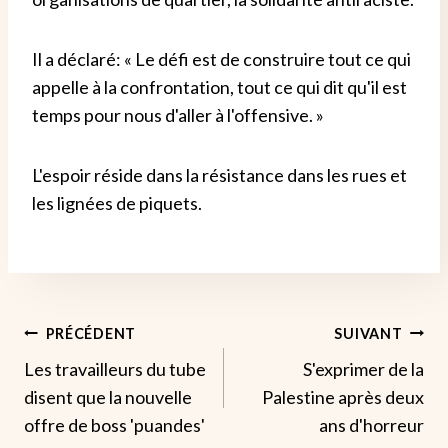
Il a déclaré: « Le défi est de construire tout ce qui
appelle à la confrontation, tout ce qui dit qu'il est
temps pour nous d'aller à l'offensive. »
L'espoir réside dans la résistance dans les rues et
les lignées de piquets.
Navigation
PRÉCÉDENT
SUIVANT
Les travailleurs du tube
S'exprimer de la
De
disent que la nouvelle
Palestine après deux
L’article
offre de boss 'puandes'
ans d'horreur