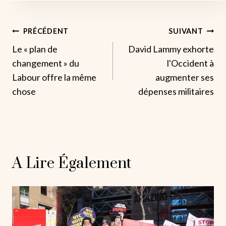
Navigation
PRÉCÉDENT
SUIVANT
Le « plan de
David Lammy exhorte
De
changement » du
l'Occident à
L’article
Labour offre la même
augmenter ses
chose
dépenses militaires
A Lire Également