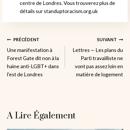
centre de Londres. Vous trouverez plus de
détails sur standuptoracism.org.uk
Navigation
PRÉCÉDENT
SUIVANT
Une manifestation à
Lettres — Les plans du
De
Forest Gate dit non à la
Parti travailliste ne
L’article
haine anti-LGBT+ dans
vont pas assez loin en
l'est de Londres
matière de logement
A Lire Également