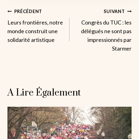
Navigation
PRÉCÉDENT
SUIVANT
Leurs frontières, notre
Congrès du TUC : les
De
monde construit une
délégués ne sont pas
L’article
solidarité artistique
impressionnés par
Starmer
A Lire Également