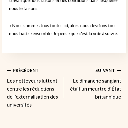
travail que nous faisons et des conditions dans lesquelles
nous le faisons.
« Nous sommes tous foutus ici, alors nous devrions tous
nous battre ensemble.
Je pense que c'est la voie à suivre.
Navigation
PRÉCÉDENT
SUIVANT
Les nettoyeurs luttent
Le dimanche sanglant
De
contre les réductions
était un meurtre d'État
L’article
de l’externalisation des
britannique
universités