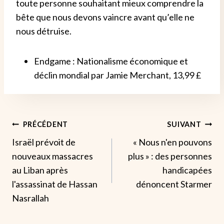
toute personne souhaitant mieux comprendre la
bête que nous devons vaincre avant qu’elle ne
nous détruise.
Endgame : Nationalisme économique et
déclin mondial par Jamie Merchant, 13,99 £
Navigation
PRÉCÉDENT
SUIVANT
Israël prévoit de
« Nous n'en pouvons
De
nouveaux massacres
plus » : des personnes
L’article
au Liban après
handicapées
l'assassinat de Hassan
dénoncent Starmer
Nasrallah