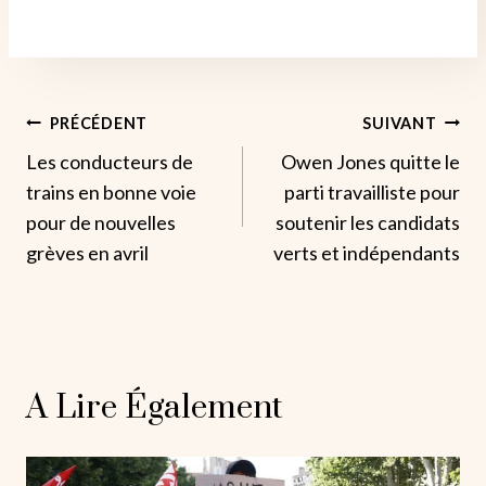
Navigation
PRÉCÉDENT
SUIVANT
Les conducteurs de
Owen Jones quitte le
De
trains en bonne voie
parti travailliste pour
L’article
pour de nouvelles
soutenir les candidats
grèves en avril
verts et indépendants
A Lire Également