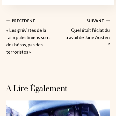
Navigation
PRÉCÉDENT
SUIVANT
« Les grévistes de la
Quel était l'éclat du
De
faim palestiniens sont
travail de Jane Austen
L’article
des héros, pas des
?
terroristes »
A Lire Également