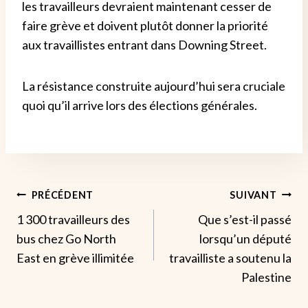
les travailleurs devraient maintenant cesser de
faire grève et doivent plutôt donner la priorité
aux travaillistes entrant dans Downing Street.
La résistance construite aujourd’hui sera cruciale
quoi qu’il arrive lors des élections générales.
Navigation
PRÉCÉDENT
SUIVANT
1 300 travailleurs des
Que s’est-il passé
De
bus chez Go North
lorsqu’un député
L’article
East en grève illimitée
travailliste a soutenu la
Palestine