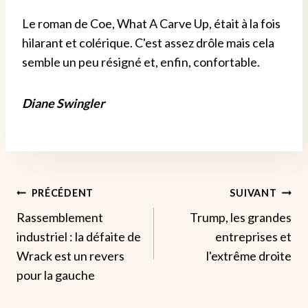
Le roman de Coe, What A Carve Up, était à la fois
hilarant et colérique. C'est assez drôle mais cela
semble un peu résigné et, enfin, confortable.
Diane Swingler
Navigation
PRÉCÉDENT
SUIVANT
Rassemblement
Trump, les grandes
De
industriel : la défaite de
entreprises et
L’article
Wrack est un revers
l'extrême droite
pour la gauche