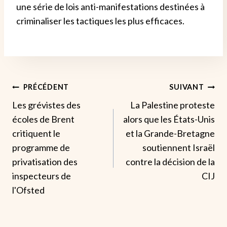
une série de lois anti-manifestations destinées à
criminaliser les tactiques les plus efficaces.
Navigation
PRÉCÉDENT
SUIVANT
Les grévistes des
La Palestine proteste
De
écoles de Brent
alors que les États-Unis
L’article
critiquent le
et la Grande-Bretagne
programme de
soutiennent Israël
privatisation des
contre la décision de la
inspecteurs de
CIJ
l'Ofsted