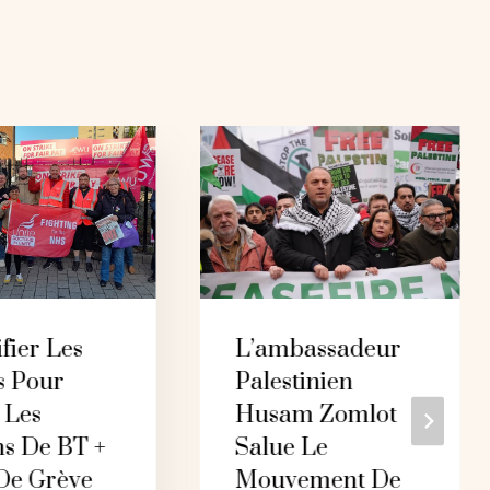
ifier Les
L’ambassadeur
s Pour
Palestinien
 Les
Husam Zomlot
ns De BT +
Salue Le
 De Grève
Mouvement De