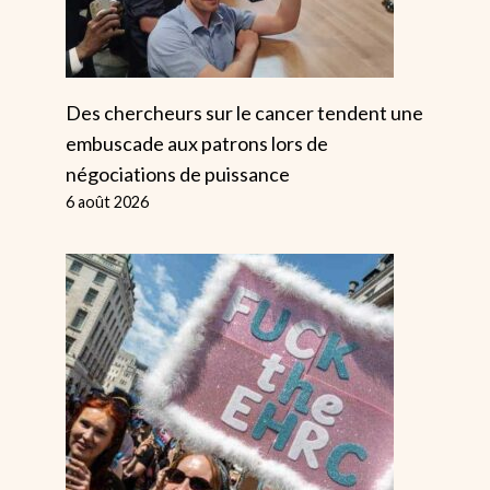
Des chercheurs sur le cancer tendent une
embuscade aux patrons lors de
négociations de puissance
6 août 2026
Reform UK
Le Génocide
Subira Le Coup
Israélien Ré
De La Défaite De
Les Menson
L'extrême Droite
De L'Occide
En Hongrie