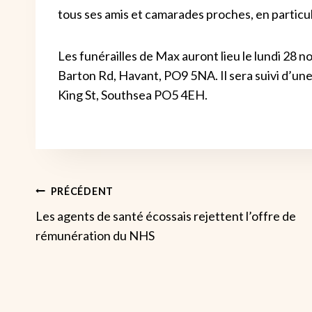
tous ses amis et camarades proches, en particulier
Les funérailles de Max auront lieu le lundi 28
Barton Rd, Havant, PO9 5NA. Il sera suivi d’une
King St, Southsea PO5 4EH.
Navigation
PRÉCÉDENT
Les agents de santé écossais rejettent l’offre de
De
rémunération du NHS
L’article