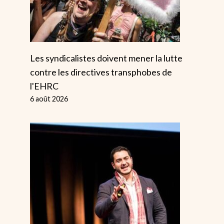
Par
Alice
25 juill
Par
Alice
14 avril 2026
Les syndicalistes doivent mener la lutte
contre les directives transphobes de
l'EHRC
6 août 2026