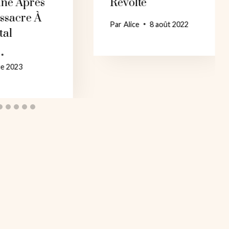
ine Après
Révolte
ssacre À
Par
Alice
8 août 2022
tal
re 2023