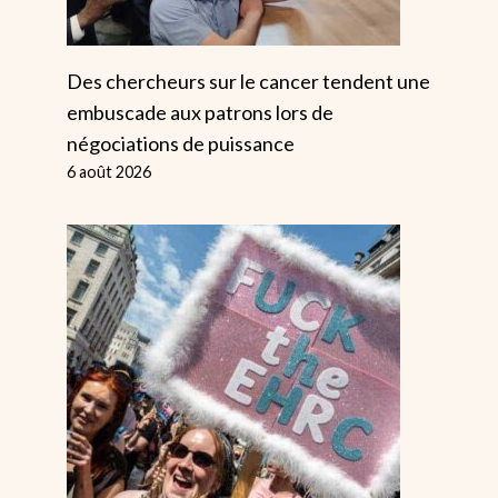
Des chercheurs sur le cancer tendent une
embuscade aux patrons lors de
négociations de puissance
6 août 2026
Gênes 2001 :
Capitalisme,
Quand Les Flics
Crime Et
Se Sont Révoltés
Châtiment
Mais Nous Avons
Par
Alice