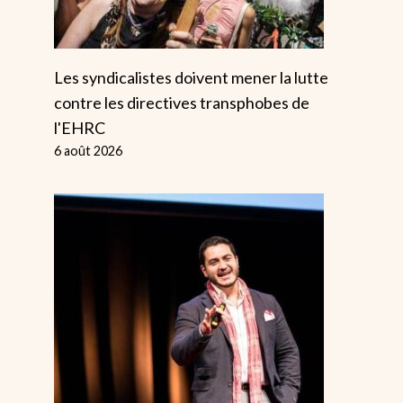
Secoué Les
27 octobre 2024
Riches
Par
Alice
19 juillet 2026
Les syndicalistes doivent mener la lutte
contre les directives transphobes de
l'EHRC
6 août 2026