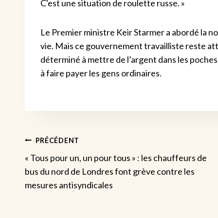
C'est une situation de roulette russe. »
Le Premier ministre Keir Starmer a abordé la no
vie. Mais ce gouvernement travailliste reste atta
déterminé à mettre de l’argent dans les poches 
à faire payer les gens ordinaires.
Navigation
PRÉCÉDENT
« Tous pour un, un pour tous » : les chauffeurs de
De
bus du nord de Londres font grève contre les
mesures antisyndicales
L’article