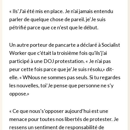
«
Ils
'
J'ai été mis en place. Je n'ai jamais entendu
parler de quelque chose de pareil. je
'
Je suis
pétrifié parce que ce n’est que le début.
Un autre porteur de pancarte a déclaré à Socialist
Worker que c'était la troisième fois qu'ils
'
j'ai
participé à une
DOJ
protestation.
«
Je n'ai pas
peur cette fois parce que je
'
Je suis résolu,
»
dit-
elle.
«
W
Nous ne sommes pas seuls. Si tu regardes
les nouvelles
,
toi
'
Je pense que personne ne s'y
oppose.
»
«
Ce que nous
'
s’opposer aujourd’hui est une
menace pour toutes nos libertés de protester. Je
ressens un sentiment de responsabilité de