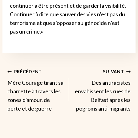
continuer à être présent et de garder la visibilité.
Continuer à dire que sauver des vies n’est pas du
terrorisme et que s’opposer au génocide n’est
pas un crime
.
»
Navigation
PRÉCÉDENT
SUIVANT
Mère Courage tirant sa
Des antiracistes
De
charrette à travers les
envahissent les rues de
L’article
zones d'amour, de
Belfast après les
perte et de guerre
pogroms anti-migrants