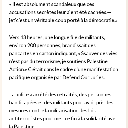
«
Il est absolument scandaleux que ces
accusations secrètes leur aient été cachées.
—
je
t
'
c’est un véritable coup porté à la démocratie.
»
Vers 13 heures, une longue file de militants,
environ 200 personnes, brandissait des
pancartes en carton indiquant
,
«
S
sauver des vies
n’est pas du terrorisme, je soutiens Palestine
Action
.
»
C'était
dans le cadre d'une manifestation
pacifique organisée par Defend Our Juries.
La police a arrêté des retraités, des personnes
handicapées et des militants pour avoir pris des
mesures contre la militarisation des lois
antiterroristes pour mettre fin à la solidarité avec
la Palestine.