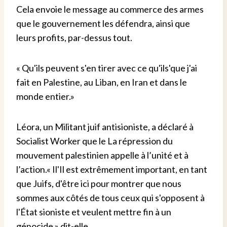
Cela envoie le message au commerce des armes
que le gouvernement les défendra, ainsi que
leurs profits, par-dessus tout.
«
Qu'ils peuvent s'en tirer avec ce qu'ils
'
que j'ai
fait en Palestine, au Liban, en Iran et dans le
monde entier
.
»
Léora
,
un
Militant juif antisioniste,
a déclaré à
Socialist Worker que
le
La répression du
mouvement palestinien appelle à l’unité et à
l’action.
«
Il
'
Il est extrêmement important, en tant
que Juifs, d'être ici pour montrer que nous
sommes aux côtés de tous ceux qui s'opposent à
l'État sioniste et veulent mettre fin à un
génocide,
»
dit-elle.