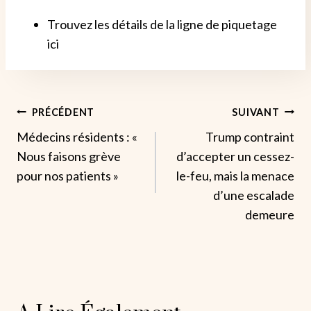
Trouvez les détails de la ligne de piquetage
ici
Navigation
PRÉCÉDENT
SUIVANT
Médecins résidents : «
Trump contraint
De
Nous faisons grève
d’accepter un cessez-
L’article
pour nos patients »
le-feu, mais la menace
d’une escalade
demeure