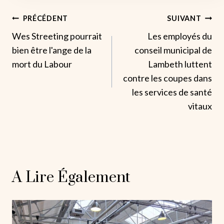
Navigation
PRÉCÉDENT
SUIVANT
Wes Streeting pourrait
Les employés du
De
bien être l'ange de la
conseil municipal de
L’article
mort du Labour
Lambeth luttent
contre les coupes dans
les services de santé
vitaux
A Lire Également