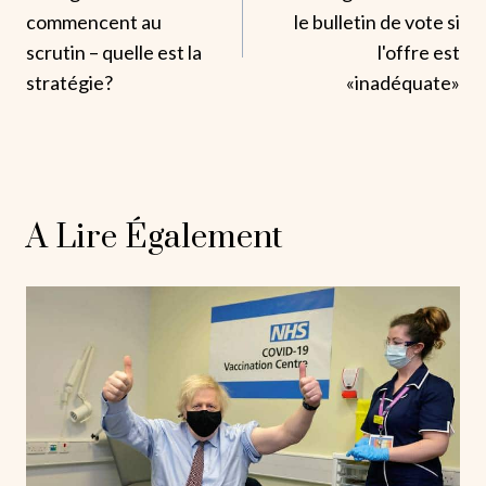
De
commencent au
le bulletin de vote si
L’article
scrutin – quelle est la
l'offre est
stratégie?
«inadéquate»
A Lire Également