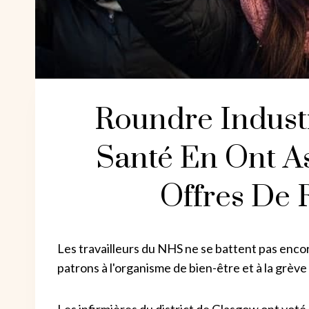
Roundre Industr
Santé En Ont A
Offres De
Les travailleurs du NHS ne se battent pas encore
patrons à l'organisme de bien-être et à la grèv
Les infirmières du district de Glasgow ont voté