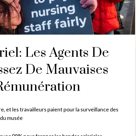
iel: Les Agents De
ssez De Mauvaises
 Rémunération
, et les travailleurs paient pour la surveillance des
e du musée
 avec 98% pour frapper les bandes salariales.