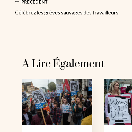
Navigation
PRÉCÉDENT
Célébrez les grèves sauvages des travailleurs
De
L’article
A Lire Également