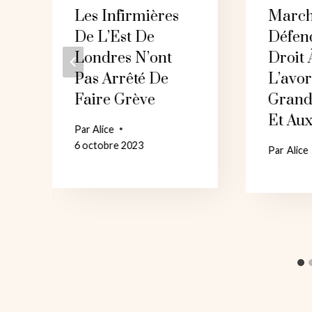
Les Infirmières
March
De L’Est De
Défen
Londres N’ont
Droit 
Pas Arrêté De
L’avo
Faire Grève
Grand
Et Aux
Par
Alice
6 octobre 2023
Par
Alice