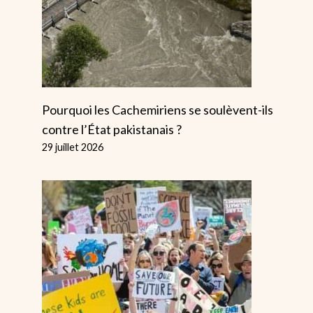
Burnham
Réformisme:
Revendique Une
Traître Qui
Nouvelle Ère…
Revient Touj
Faisons-Lui La
Par
Alice
21 juill
Réaliser
Pourquoi les Cachemiriens se soulèvent-ils
contre l’État pakistanais ?
Par
Alice
22 juillet 2026
29 juillet 2026