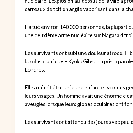
nucléaire. L'explosion au-dessus de la ville a p
carreaux de toit en argile vaporisant dans la cha
Il a tué environ 140 000 personnes, la plupart 
une deuxième arme nucléaire sur Nagasaki trois j
Les survivants ont subi une douleur atroce. Hi
bombe atomique – Kyoko Gibson a pris la parol
Londres.
Elle a décrit être un jeune enfant et voir des g
leurs visages. Un homme avait une énorme cicatr
aveuglés lorsque leurs globes oculaires ont fon
Les survivants ont attendu des jours avec peu d