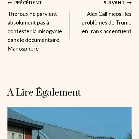
Navigation
PRÉCÉDENT
SUIVANT
Theroux ne parvient
Alex Callinicos : les
De
absolument pas à
problèmes de Trump
L’article
contester la misogynie
en Iran s'accentuent
dans le documentaire
Manosphere
A Lire Également