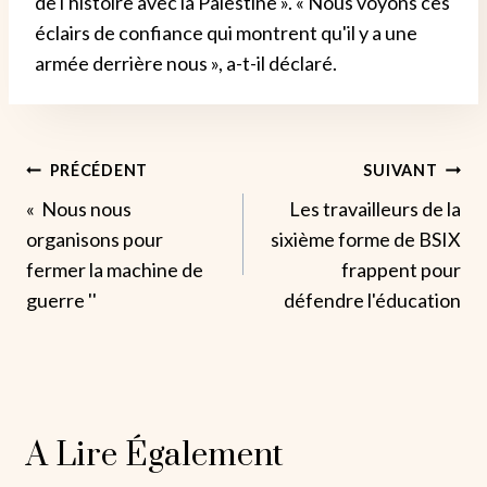
de l'histoire avec la Palestine ». « Nous voyons ces
éclairs de confiance qui montrent qu'il y a une
armée derrière nous », a-t-il déclaré.
Navigation
PRÉCÉDENT
SUIVANT
« Nous nous
Les travailleurs de la
De
organisons pour
sixième forme de BSIX
L’article
fermer la machine de
frappent pour
guerre ''
défendre l'éducation
A Lire Également