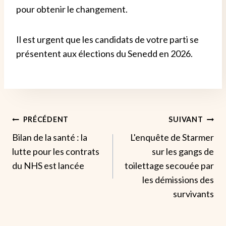
pour obtenir le changement.
Il est urgent que les candidats de votre parti se
présentent aux élections du Senedd en 2026.
Navigation
PRÉCÉDENT
SUIVANT
Bilan de la santé : la
L'enquête de Starmer
De
lutte pour les contrats
sur les gangs de
L’article
du NHS est lancée
toilettage secouée par
les démissions des
survivants