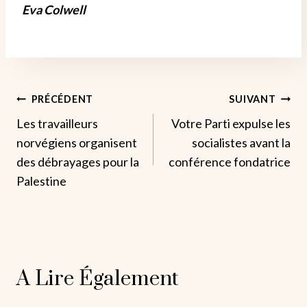
Eva Colwell
Navigation
PRÉCÉDENT
SUIVANT
Les travailleurs
Votre Parti expulse les
De
norvégiens organisent
socialistes avant la
L’article
des débrayages pour la
conférence fondatrice
Palestine
A Lire Également