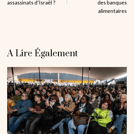
L’article
assassinats d’Israël ?
des banques
alimentaires
A Lire Également