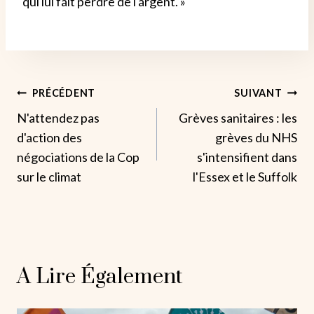
qui lui fait perdre de l'argent. »
Navigation
PRÉCÉDENT
SUIVANT
N'attendez pas
Grèves sanitaires : les
De
d'action des
grèves du NHS
L’article
négociations de la Cop
s'intensifient dans
sur le climat
l'Essex et le Suffolk
A Lire Également