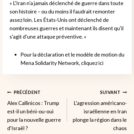
« L'Iran n'a jamais déclenché de guerre dans toute
son histoire – ou du moins il faudrait remonter
assez loin. Les États-Unis ont déclenché de
nombreuses guerres et maintenant ils disent qu'il
s'agit d'une attaque préventive. »
Pour la déclaration et le modèle de motion du
Mena Solidarity Network, cliquez ici
Navigation
PRÉCÉDENT
SUIVANT
Alex Callinicos : Trump
L’agression américano-
De
est-il un béni-ou-oui
israélienne en Iran
L’article
pour la nouvelle guerre
plonge la région dans le
d'Israël ?
chaos