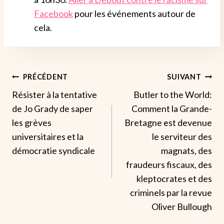
Facebook
pour les événements autour de
cela.
Navigation
PRÉCÉDENT
SUIVANT
Résister à la tentative
Butler to the World:
De
de Jo Grady de saper
Comment la Grande-
L’article
les grèves
Bretagne est devenue
universitaires et la
le serviteur des
démocratie syndicale
magnats, des
fraudeurs fiscaux, des
kleptocrates et des
criminels par la revue
Oliver Bullough