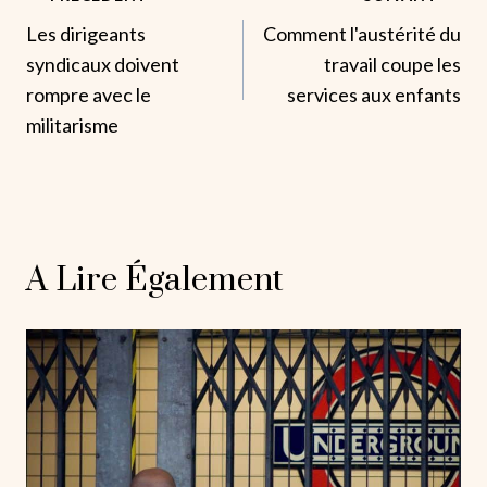
Navigation
Les dirigeants
Comment l'austérité du
De
syndicaux doivent
travail coupe les
L’article
rompre avec le
services aux enfants
militarisme
A Lire Également