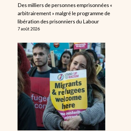
Des milliers de personnes emprisonnées «
arbitrairement » malgré le programme de
Quelle Est La
Des Dizaine
libération des prisonniers du Labour
Prochaine Étape
Milliers De
7 août 2026
Pour Les
Femmes Per
Enseignants ?
Leur Emplo
Pour Tombe
Par
Alice
23 mai 2023
Enceinte
Par
Alice
27 février 2025