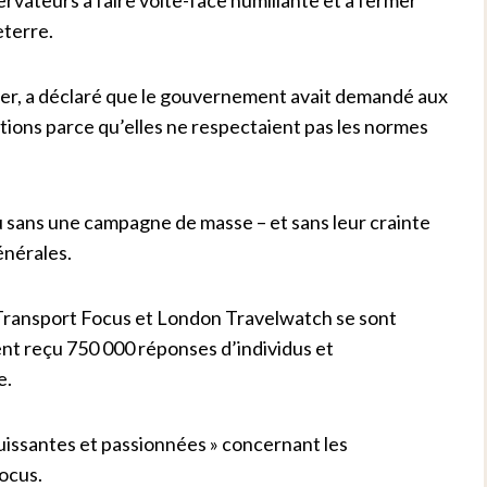
eterre.
per, a déclaré que le gouvernement avait demandé aux
itions parce qu’elles ne respectaient pas les normes
eu sans une campagne de masse – et sans leur crainte
énérales.
Transport Focus et London Travelwatch se sont
ent reçu 750 000 réponses d’individus et
e.
uissantes et passionnées » concernant les
ocus.