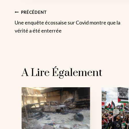
Navigation
PRÉCÉDENT
Une enquête écossaise sur Covid montre que la
De
vérité a été enterrée
L’article
A Lire Également