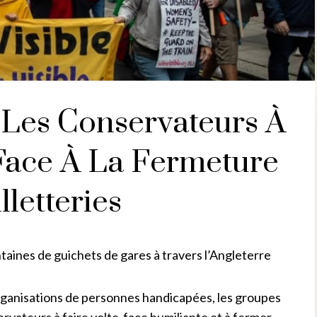
 Les Conservateurs À
 Face À La Fermeture
lletteries
aines de guichets de gares à travers l’Angleterre
rganisations de personnes handicapées, les groupes
ervateurs à faire volte-face humiliante et à fermer