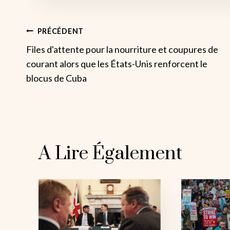
Navigation
PRÉCÉDENT
Files d'attente pour la nourriture et coupures de
De
courant alors que les États-Unis renforcent le
blocus de Cuba
L’article
A Lire Également