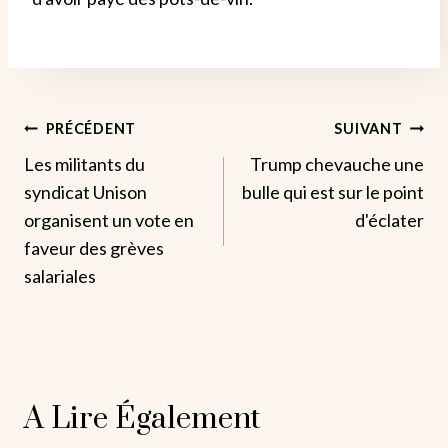
Navigation
PRÉCÉDENT
SUIVANT
Les militants du
Trump chevauche une
De
syndicat Unison
bulle qui est sur le point
L’article
organisent un vote en
d'éclater
faveur des grèves
salariales
A Lire Également