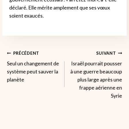
déclaré.
Elle mérite amplement que ses vœux
soient exaucés.
Navigation
PRÉCÉDENT
SUIVANT
Seul un changement de
Israël pourrait pousser
De
système peut sauver la
à une guerre beaucoup
L’article
planète
plus large après une
frappe aérienne en
Syrie