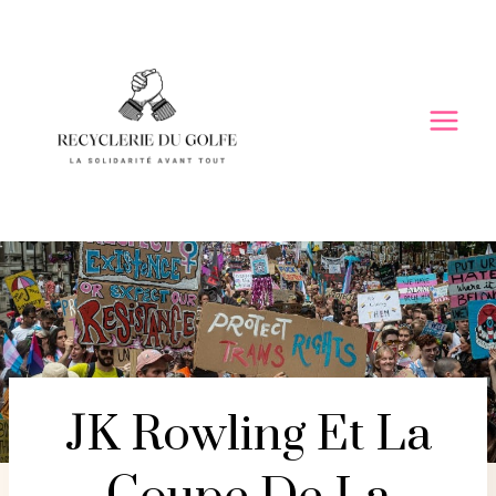
Skip
to
content
JK Rowling Et La