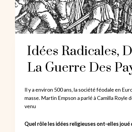
Idées Radicales, D
La Guerre Des Pa
Il y a environ 500 ans, la société féodale en E
masse. Martin Empson a parlé à Camilla Royle d
venu
Quel rôle les idées religieuses ont-elles joué