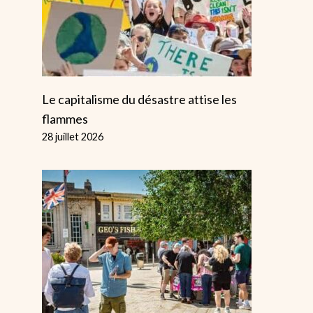
Tribunal
Par
Alice
4 mars
Le capitalisme du désastre attise les
flammes
28 juillet 2026