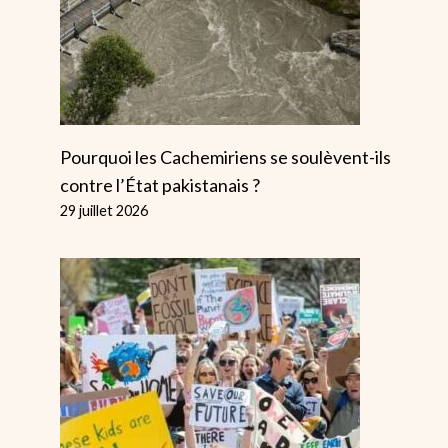
Pourquoi les Cachemiriens se soulèvent-ils
contre l’État pakistanais ?
29 juillet 2026
Levez-Vous Pour
D’autres
Exiger Le Droit À
Militants
L’avortement
Emprisonné
Pour Avoir P
Par
Alice
5 juillet 2022
De La Crise
Climatique
Devant Un