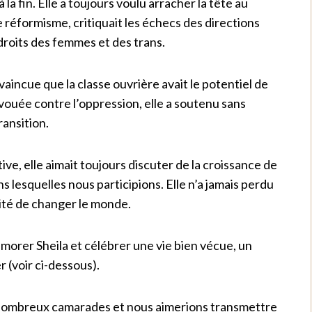
a fin. Elle a toujours voulu arracher la tête au
e réformisme, critiquait les échecs des directions
droits des femmes et des trans.
incue que la classe ouvrière avait le potentiel de
ouée contre l’oppression, elle a soutenu sans
ransition.
ve, elle aimait toujours discuter de la croissance de
 lesquelles nous participions. Elle n’a jamais perdu
sité de changer le monde.
orer Sheila et célébrer une vie bien vécue, un
 (voir ci-dessous).
 de nombreux camarades et nous aimerions transmettre