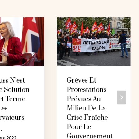
uss N’est
Grèves Et
e Solution
Protestations
rt Terme
Prévues Au
Les
Milieu De La
rvateurs
Crise Fraîche
Pour Le
Gouvernement
bre 2022