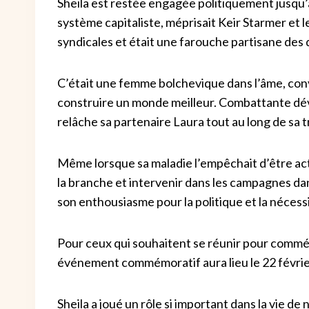
Sheila est restée engagée politiquement jusqu’à l
système capitaliste, méprisait Keir Starmer et l
syndicales et était une farouche partisane des 
C’était une femme bolchevique dans l’âme, conva
construire un monde meilleur. Combattante dév
relâche sa partenaire Laura tout au long de sa t
Même lorsque sa maladie l’empêchait d’être acti
la branche et intervenir dans les campagnes dans
son enthousiasme pour la politique et la néces
Pour ceux qui souhaitent se réunir pour commém
événement commémoratif aura lieu le 22 février
Sheila a joué un rôle si important dans la vie