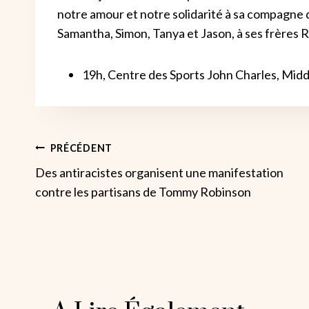
notre amour et notre solidarité à sa compagne 
Samantha, Simon, Tanya et Jason, à ses frères Ra
19h, Centre des Sports John Charles, Middl
Navigation
PRÉCÉDENT
Des antiracistes organisent une manifestation
De
contre les partisans de Tommy Robinson
L’article