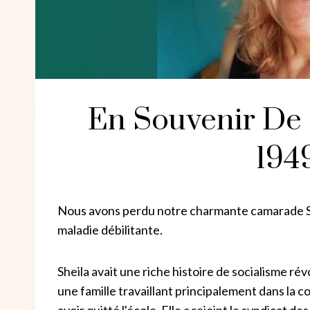
En Souvenir De
194
Nous avons perdu notre charmante camarade Sh
maladie débilitante.
Sheila avait une riche histoire de socialisme ré
une famille travaillant principalement dans la c
avoir quitté l'école. Elle a rejoint le syndicat de