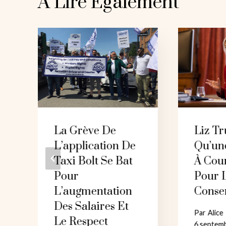
A Lire Également
La Grève De
Liz Tr
L’application De
Qu’un
Taxi Bolt Se Bat
À Cou
Pour
Pour 
L’augmentation
Conse
6
Des Salaires Et
Par
Alice
Le Respect
6 septem