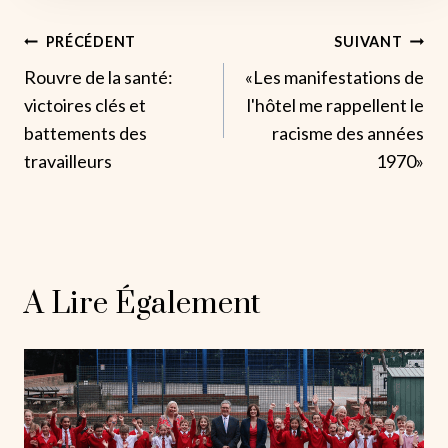
Navigation
PRÉCÉDENT
SUIVANT
Rouvre de la santé:
«Les manifestations de
De
victoires clés et
l'hôtel me rappellent le
L’article
battements des
racisme des années
travailleurs
1970»
A Lire Également