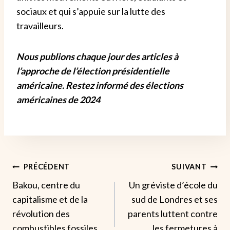
sociaux et qui s’appuie sur la lutte des
travailleurs.
Nous publions chaque jour des articles à
l’approche de l’élection présidentielle
américaine. Restez informé des élections
américaines de 2024
Navigation
PRÉCÉDENT
SUIVANT
Bakou, centre du
Un gréviste d’école du
De
capitalisme et de la
sud de Londres et ses
L’article
révolution des
parents luttent contre
combustibles fossiles
les fermetures à