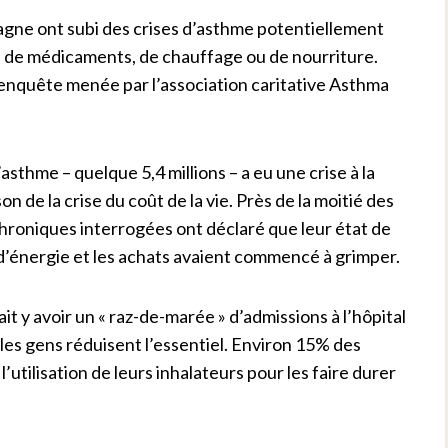
agne ont subi des crises d’asthme potentiellement
n de médicaments, de chauffage ou de nourriture.
enquête menée par l’association caritative Asthma
sthme – quelque 5,4 millions – a eu une crise à la
 de la crise du coût de la vie. Près de la moitié des
hroniques interrogées ont déclaré que leur état de
 d’énergie et les achats avaient commencé à grimper.
it y avoir un « raz-de-marée » d’admissions à l’hôpital
 les gens réduisent l’essentiel. Environ 15% des
’utilisation de leurs inhalateurs pour les faire durer