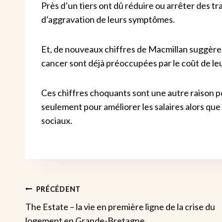
Près d’un tiers ont dû réduire ou arrêter des tr
d’aggravation de leurs symptômes.
Et, de nouveaux chiffres de Macmillan suggèren
cancer sont déjà préoccupées par le coût de le
Ces chiffres choquants sont une autre raison pou
seulement pour améliorer les salaires alors que 
sociaux.
Navigation
PRÉCÉDENT
The Estate – la vie en première ligne de la crise du
De
logement en Grande-Bretagne