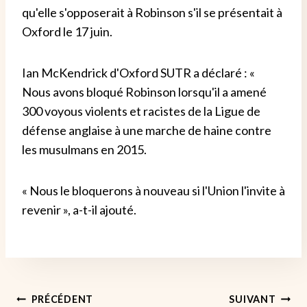
qu'elle s'opposerait à Robinson s'il se présentait à
Oxford le 17 juin.
Ian McKendrick d'Oxford SUTR a déclaré : «
Nous avons bloqué Robinson lorsqu'il a amené
300 voyous violents et racistes de la Ligue de
défense anglaise à une marche de haine contre
les musulmans en 2015.
« Nous le bloquerons à nouveau si l'Union l'invite à
revenir », a-t-il ajouté.
Navigation
PRÉCÉDENT
SUIVANT