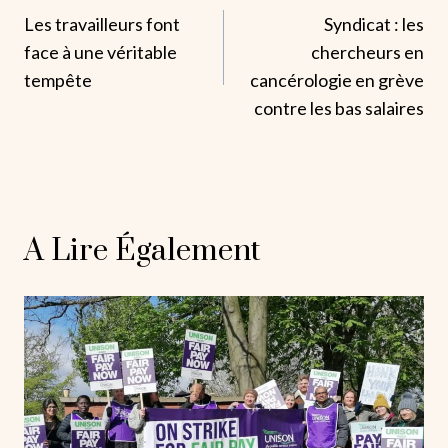
Les travailleurs font
Syndicat : les
De
face à une véritable
chercheurs en
L’article
tempête
cancérologie en grève
contre les bas salaires
A Lire Également