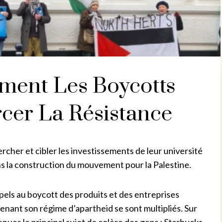
mment Les Boycotts
cer La Résistance
ercher et cibler les investissements de leur université
ns la construction du mouvement pour la Palestine.
ppels au boycott des produits et des entreprises
nant son régime d’apartheid se sont multipliés. Sur
nues le principal sujet de colère des gens : Starbucks