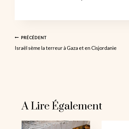
Navigation
PRÉCÉDENT
Israël sème la terreur à Gaza et en Cisjordanie
De
L’article
A Lire Également