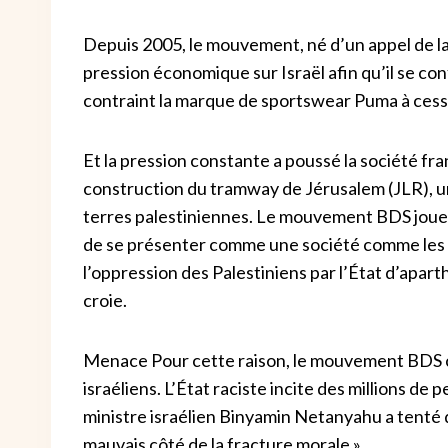
Depuis 2005, le mouvement, né d’un appel de la 
pression économique sur Israël afin qu’il se co
contraint la marque de sportswear Puma à cesser
Et la pression constante a poussé la société fran
construction du tramway de Jérusalem (JLR), un
terres palestiniennes. Le mouvement BDS joue un
de se présenter comme une société comme les au
l’oppression des Palestiniens par l’État d’apart
croie.
Menace Pour cette raison, le mouvement BDS co
israéliens. L’État raciste incite des millions d
ministre israélien Binyamin Netanyahu a tenté d
mauvais côté de la fracture morale ».