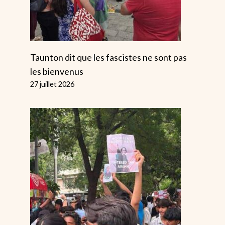
Taunton dit que les fascistes ne sont pas
les bienvenus
27 juillet 2026
Tour D’horizon
Quel Était L'
International : Le
Du Travail 
Président
Jane Austen 
Tunisien Lance
Par
Alice
Une Attaque
13 décembre 2025
Contre Les
Migrants
Par
Alice
28 février 2023