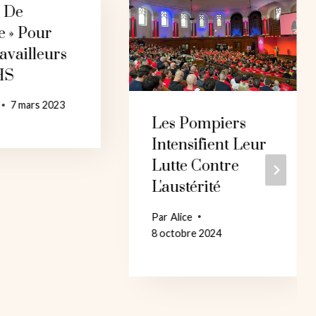
e De
e » Pour
availleurs
HS
7 mars 2023
Les Pompiers
Intensifient Leur
Lutte Contre
L'austérité
Par
Alice
8 octobre 2024