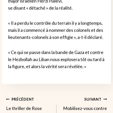
major israélien Herzi Halevi,
se disant « détaché » de la réalité.
« Il a perdu le contrôle du terrain il y a longtemps,
mais il a commencé à nommer des colonels et des
lieutenants-colonels à son effigie », a-t-il déclaré.
« Ce qui se passe dans la bande de Gaza et contre
le Hezbollah au Liban nous explosera tôt ou tard à
la figure, et alors la vérité sera révélée. »
Navigation
PRÉCÉDENT
SUIVANT
Le thriller de Rose
Mobilisez-vous contre
De