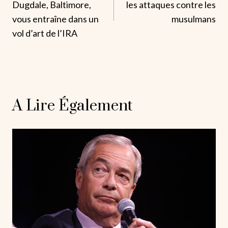
Dugdale, Baltimore,
les attaques contre les
L’article
vous entraîne dans un
musulmans
vol d’art de l’IRA
A Lire Également