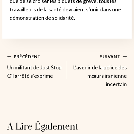
que de se croiser les piquets de grève, tous les
travailleurs de la santé devraient s’unir dans une
démonstration de solidarité.
Navigation
PRÉCÉDENT
SUIVANT
Un militant de Just Stop
L’avenir de la police des
De
Oil arrêté s’exprime
mœurs iranienne
L’article
incertain
A Lire Également