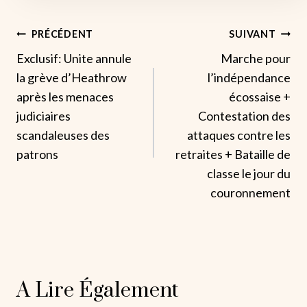
Navigation
PRÉCÉDENT
SUIVANT
Exclusif: Unite annule
Marche pour
De
la grève d’Heathrow
l’indépendance
L’article
après les menaces
écossaise +
judiciaires
Contestation des
scandaleuses des
attaques contre les
patrons
retraites + Bataille de
classe le jour du
couronnement
A Lire Également