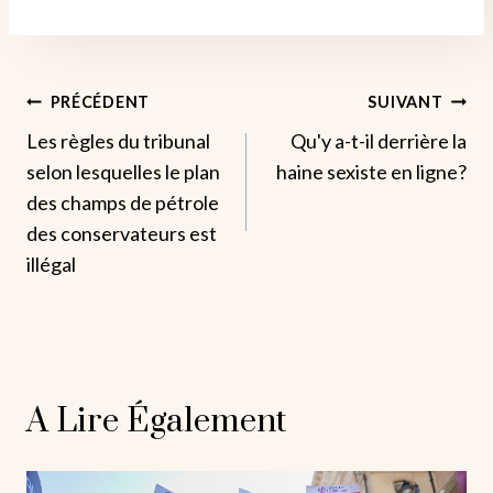
Navigation
PRÉCÉDENT
SUIVANT
Les règles du tribunal
Qu'y a-t-il derrière la
De
selon lesquelles le plan
haine sexiste en ligne?
L’article
des champs de pétrole
des conservateurs est
illégal
A Lire Également